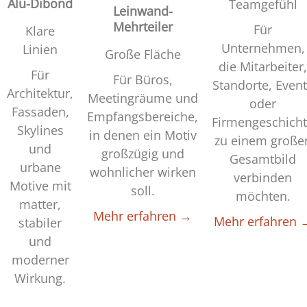
Alu-Dibond
Teamgefühl
Leinwand-
Mehrteiler
Für
Klare
Unternehmen,
Linien
Große Fläche
die Mitarbeiter,
Für
Für Büros,
Standorte, Even
Architektur,
Meetingräume und
oder
Fassaden,
Empfangsbereiche,
Firmengeschich
Skylines
in denen ein Motiv
zu einem große
und
großzügig und
Gesamtbild
urbane
wohnlicher wirken
verbinden
Motive mit
soll.
möchten.
matter,
Mehr erfahren →
Mehr erfahren 
stabiler
und
moderner
Wirkung.