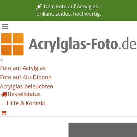
Dein Foto auf Acrylglas –
brillant. zeitlos. hochwertig.
×
Foto auf Acrylglas
Foto auf Alu-Dibond
Acrylglas beleuchten
Bestellstatus
Hilfe & Kontakt