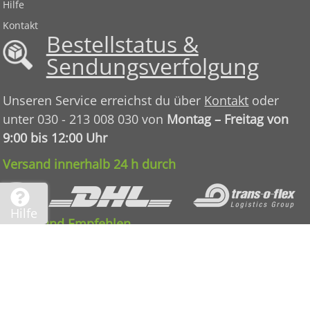
Hilfe
Kontakt
Bestellstatus &
Sendungsverfolgung
Unseren Service erreichst du über
Kontakt
oder
unter 030 - 213 008 030 von
Montag – Freitag von
9:00 bis 12:00 Uhr
Versand innerhalb 24 h durch
Hilfe
Teilen und Empfehlen
AGB
|
Datenschutz
|
Impressum
International:
EN
-
FR
-
NL
-
ES
-
IT