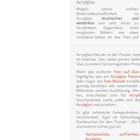
Acrylglas
Wegen seiner soliden
Materialbeschaffenheit ist
Acrylglas
bruchsicher und
wetterfest
und sehr leicht zu
handhaben. Gegenüber nicht
verglasten Bildern wie etwa
Leinwand bietet dir das Foto auf
Acrylglas-foto.de ist der Pionier un
im Internet. Seit vielen Jahren lief
Glas zu einem hervorragenden Preisl
Wem das einfache
Foto auf Glas
Highlights wie ein
Acrylglas Pano
oder sogar ein
Foto Mosaik
erstelle
günstig bestellen will, entscheidet
Millimeter starken Ausführung. Wer
hat, entscheidet sich für
Acryl
Geschenkidee sucht, sollte sich d
Acrylglas
mal ansehen.
Es gibt zahlreiche Gelegenheiten,
verschenken. Egal ob Geburtstag
Dankeschön für den Trainer – Ein Fot
und kommt immer gut an.
Hochzeitsfoto auf
Tierfoto
Acrylglas