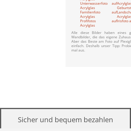
Unterwasserfoto auf
Acrylg
Acrylglas
Geburts
Familienfoto auf
Landsch
Acrylglas
Acrylgla
Profifotos auf
Irisfoto 
Acrylglas
Alle diese Bilder haben eines g
Wandbilder, die das eigene Zuhause
Aber das Beste am Foto auf Plexigla
einfach. Deshalb unser Tipp: Probi
mal aus.
Sicher und bequem bezahlen