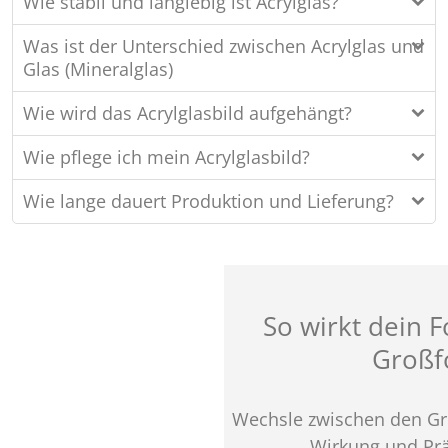
Wie stabil und langlebig ist Acrylglas?
Was ist der Unterschied zwischen Acrylglas und
Glas (Mineralglas)
Wie wird das Acrylglasbild aufgehängt?
Wie pflege ich mein Acrylglasbild?
Wie lange dauert Produktion und Lieferung?
So wirkt dein F
Großf
Wechsle zwischen den Grö
Wirkung und Prä