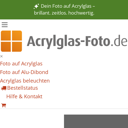
Dein Foto auf Acrylglas –
brillant. zeitlos. hochwertig.
×
Foto auf Acrylglas
Foto auf Alu-Dibond
Acrylglas beleuchten
Bestellstatus
Hilfe & Kontakt